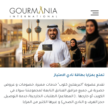
الصفحة
الرئيسية
من
نحن
فريقنا
علاماتنا
تمتع بمزايا بطاقة نادي الامتياز
التجارية
تقدم عضوية "البريفليج كلوب" خدمات مميزة, خصومات و عروض
وظائف
حصرية في جميع مرافق الفنادق التابعة لمجموعتنا سواء في
اتصال
الكويت أو خارجها ; ( المطاعم/ الطلبات الخارجية/ خدمة التوصيل,
حجز الغرف و النادي الصحي) و غيرها الكثير من المزايا.
البريفليج